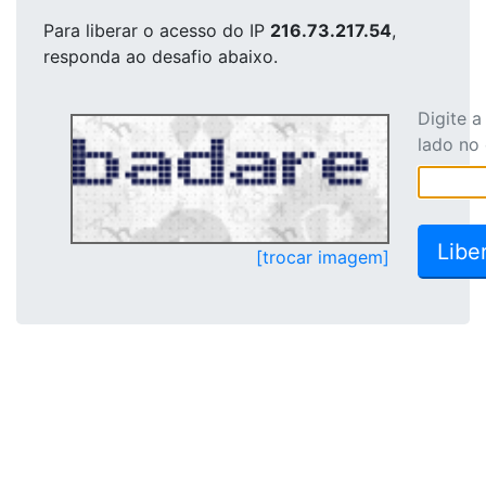
Para liberar o acesso
do IP
216.73.217.54
,
responda ao desafio abaixo.
Digite 
lado no
[trocar imagem]