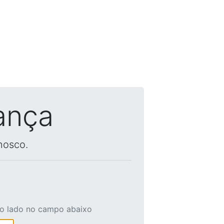
ança
nosco.
ao lado no campo abaixo