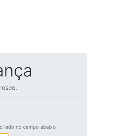
ança
nosco.
ao lado no campo abaixo