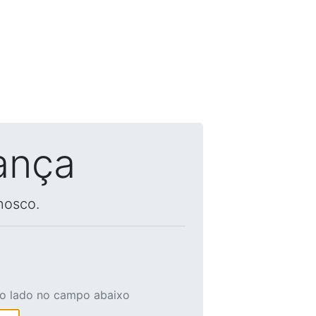
ança
nosco.
ao lado no campo abaixo