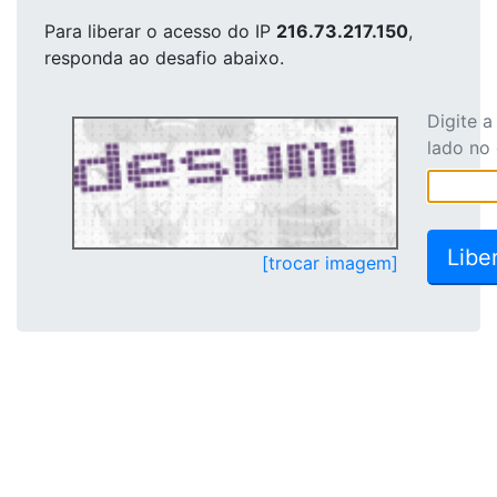
Para liberar o acesso
do IP
216.73.217.150
,
responda ao desafio abaixo.
Digite 
lado no
[trocar imagem]