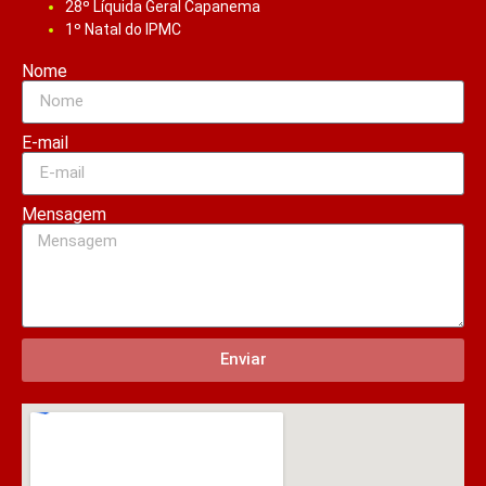
28º Líquida Geral Capanema
1º Natal do IPMC
Nome
E-mail
Mensagem
Enviar